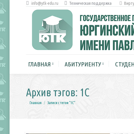
info@ytk-edu.ru
Техническая поддержка
Вирту
ГЛАВНАЯ
АБИТУРИЕНТУ
ГЛАВНАЯ
АБИТУРИЕНТУ
СТУДЕ
Архив тэгов:
1С
Вы здесь:
Главная
Записи с тегом "1С"