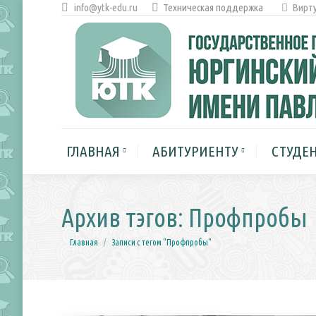
info@ytk-edu.ru
Техническая поддержка
Вирту
ГЛАВНАЯ
АБИТУРИЕНТУ
ГЛАВНАЯ
АБИТУРИЕНТУ
СТУДЕ
Архив тэгов:
Профпробы
Вы здесь:
Главная
Записи с тегом "Профпробы"