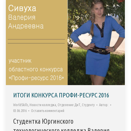
ИТОГИ КОНКУРСА ПРОФИ-РЕСУРС 2016
WorldSkills
,
Новости колледжа
,
Отделение ДиТ
,
Студенту
Автор:
03.06.2016
Оставить комментарий
Студентка Юргинского
технологического колледжа Валерия