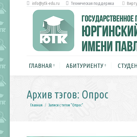
info@ytk-edu.ru
Техническая поддержка
Вирту
ГЛАВНАЯ
АБИТУРИЕНТУ
ГЛАВНАЯ
АБИТУРИЕНТУ
СТУДЕ
Архив тэгов:
Опрос
Вы здесь:
Главная
Записи с тегом "Опрос"