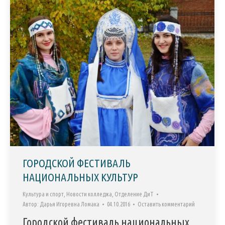
ГОРОДСКОЙ ФЕСТИВАЛЬ
НАЦИОНАЛЬНЫХ КУЛЬТУР
Культура и спорт
,
Новости колледжа
,
Отделение ДиТ
Автор:
Дарья Игоревна Ломака
04.10.2016
Оставить комментарий
Городской фестиваль национальных