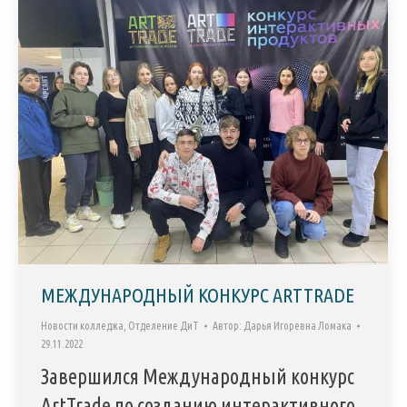
МЕЖДУНАРОДНЫЙ КОНКУРС ARTTRADE
Новости колледжа
,
Отделение ДиТ
Автор:
Дарья Игоревна Ломака
29.11.2022
Завершился Международный конкурс
ArtTrade по созданию интерактивного